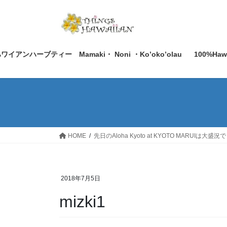
コ
ナ
ン
ビ
テ
ゲ
ン
ー
ツ
シ
ワイアンハーブティー Mamaki・ Noni ・Ko’oko’olau
100%Ha
へ
ョ
ス
ン
キ
に
ッ
移
プ
動
HOME
先日のAloha Kyoto at KYOTO MARU
2018年7月5日
mizki1