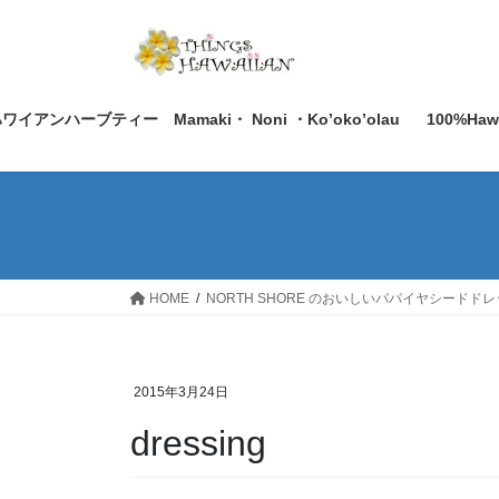
コ
ナ
ン
ビ
テ
ゲ
ン
ー
ツ
シ
ワイアンハーブティー Mamaki・ Noni ・Ko’oko’olau
100%Ha
へ
ョ
ス
ン
キ
に
ッ
移
プ
動
HOME
NORTH SHORE のおいしいパパイヤシードド
2015年3月24日
dressing