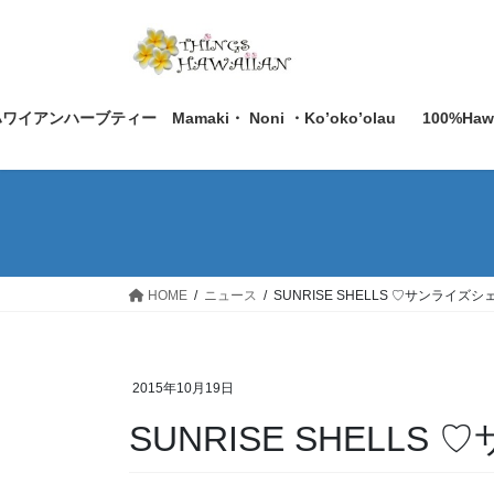
コ
ナ
ン
ビ
テ
ゲ
ン
ー
ツ
シ
ワイアンハーブティー Mamaki・ Noni ・Ko’oko’olau
100%Ha
へ
ョ
ス
ン
キ
に
ッ
移
プ
動
HOME
ニュース
SUNRISE SHELLS ♡サンライズシ
2015年10月19日
SUNRISE SHELL