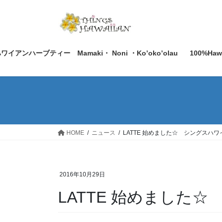
コ
ナ
ン
ビ
テ
ゲ
ン
ー
ツ
シ
ワイアンハーブティー Mamaki・ Noni ・Ko’oko’olau
100%Ha
へ
ョ
ス
ン
キ
に
ッ
移
プ
動
HOME
ニュース
LATTE 始めました☆ シングスハ
2016年10月29日
LATTE 始めました