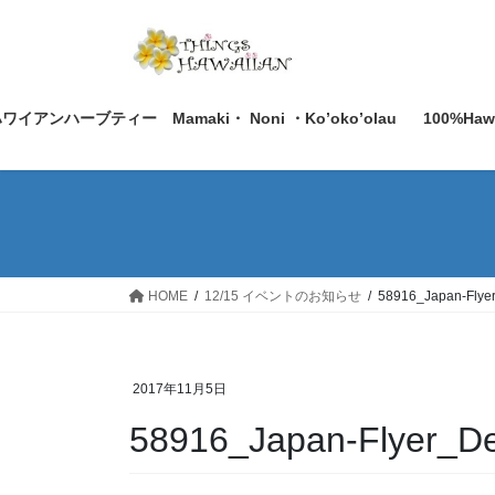
コ
ナ
ン
ビ
テ
ゲ
ン
ー
ツ
シ
ワイアンハーブティー Mamaki・ Noni ・Ko’oko’olau
100%Ha
へ
ョ
ス
ン
キ
に
ッ
移
プ
動
HOME
12/15 イベントのお知らせ
58916_Japan-Flye
2017年11月5日
58916_Japan-Flyer_D