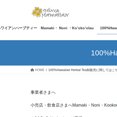
コ
ナ
ン
ビ
テ
ゲ
ン
ー
ツ
シ
ワイアンハーブティー Mamaki・ Noni ・Ko’oko’olau
100%Ha
へ
ョ
ス
ン
キ
に
100%H
ッ
移
プ
動
HOME
100%Hawaiian Herbal Tea卸販売に関してはこ
事業者さまへ
小売店・飲食店さまへMamaki・Noni・Kook