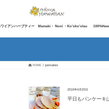
コ
ナ
ン
ビ
テ
ゲ
ン
ー
ツ
シ
ワイアンハーブティー Mamaki・ Noni ・Ko’oko’olau
100%Ha
へ
ョ
ス
ン
キ
に
ッ
移
プ
動
HOME
pancakes
2016年4月25日
平日もパンケーキ